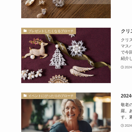
クリ
プレゼントしたくなるブローチ
クリ
マス
で今
紹介し
202
20
イベントにぴったりのブローチ
敬老
羅。
す。
202