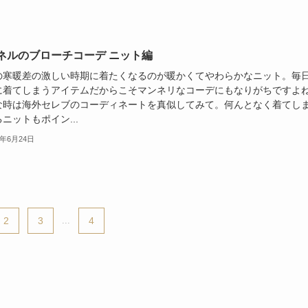
ネルのブローチコーデ ニット編
の寒暖差の激しい時期に着たくなるのが暖かくてやわらかなニット。毎
に着てしまうアイテムだからこそマンネリなコーデにもなりがちですよ
な時は海外セレブのコーディネートを真似してみて。何んとなく着てし
ニットもポイン...
4年6月24日
2
3
...
4