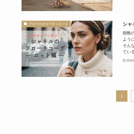
シャ
ブローチのコーディネート
朝晩
よう
そん
ている
202
1