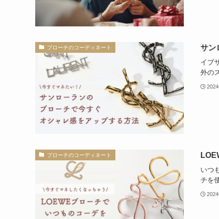
サン
ブローチのコーディネート
イブ
外の
202
LO
ブローチのコーディネート
いつ
チを
202