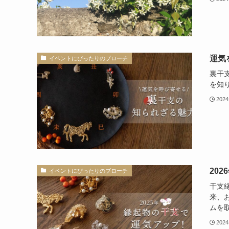
運気
イベントにぴったりのブローチ
裏干
を知
202
20
イベントにぴったりのブローチ
干支
来、
ムを
202