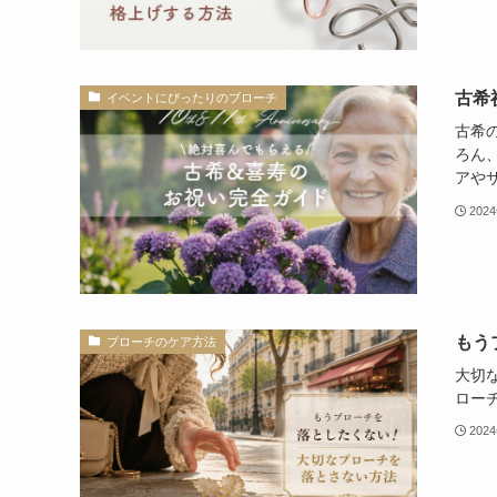
古希
イベントにぴったりのブローチ
古希
ろん
アや
202
もう
ブローチのケア方法
大切
ロー
202