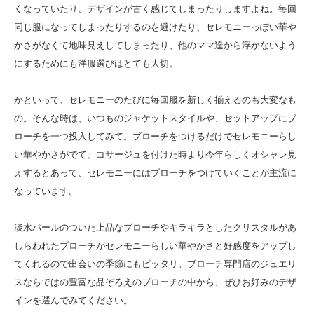
くなっていたり、デザインが古く感じてしまったりしますよね。毎回
同じ服になってしまったりするのを避けたり、セレモニーっぽい華や
かさがなくて地味見えしてしまったり、他のママ達から浮かないよう
にするためにも洋服選びはとても大切。
かといって、セレモニーのたびに毎回服を新しく揃えるのも大変なも
の。そんな時は、いつものジャケットスタイルや、セットアップにブ
ローチを一つ投入してみて。ブローチをつけるだけでセレモニーらし
い華やかさがでて、コサージュを付けた時より今年らしくオシャレ見
えするとあって、セレモニーにはブローチをつけていくことが主流に
なっています。
淡水パールのついた上品なブローチやキラキラとしたクリスタルがあ
しらわれたブローチがセレモニーらしい華やかさと好感度をアップし
てくれるので出会いの季節にもピッタリ。ブローチ専門店のジュエリ
スならではの豊富な品ぞろえのブローチの中から、ぜひお好みのデザ
インを選んでみてください。