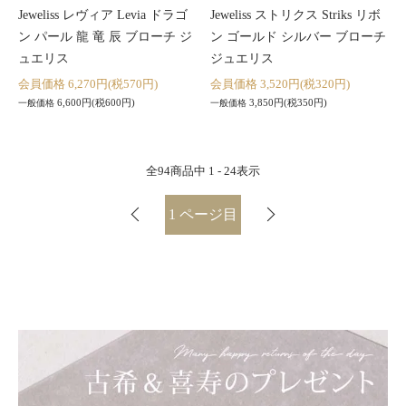
Jeweliss レヴィア Levia ドラゴ
Jeweliss ストリクス Striks リボ
ン パール 龍 竜 辰 ブローチ ジ
ン ゴールド シルバー ブローチ
ュエリス
ジュエリス
会員価格 6,270円(税570円)
会員価格 3,520円(税320円)
6,600円(税600円)
3,850円(税350円)
一般価格
一般価格
全
94
商品中
1 - 24
表示
1
ページ目