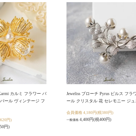
チ Karmi カルミ フラワー バ
Jeweliss ブローチ Pyrus ピルス フ
パール ヴィンテージ フ
ール クリスタル 花 セレモニー ジ
会員価格 4,180円(税380円)
4,400円(税400円)
620円)
一般価格
50円)