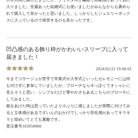
入りました。先週あった結婚式にも使いましたがみんなからも褒めら
れて購入して良かったと思いました。しっかりしたジュエリーボック
スに入っているので保管するのも良かったです。
凹凸感のある飾り枠がかわいいスリーブに入って
届きました！
2024/02/22 19:08:01
今までコサージュが苦手で卒業式や入学式といったセレモニーには何
も付けずに参加していましたが、ブローチなら今っぽくてオシャレに
見えそうと思い、シンプルだけど華やかさもあるこちらのブローチに
してみました。
箱をあけた時は思っていたより小ぶりに感じましたが実際に付けてみ
ると立体感があるでざいんのおかげでしっかり存在感があってキラキ
ラと煌めいてとても素敵です。
受注番号183959060