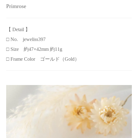
Primrose
【 Detail 】
□ No. jeweliss397
□ Size 約47×42mm 約11g
□ Frame Color ゴールド（Gold）