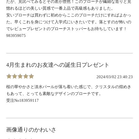
たが、見比べてみるとその差が歴然！このブローチが繊細な造りと見
惚れるほどの美しい質感で一番上品で高級感もありました。
安いブローチは買わずに初めからここのブローチだけにすればよかっ
た。早くこれを身につけて入学式にいきたいです。落とすのが怖いの
でレビュープレゼントのブローチストッパーもお待ちしています！
983959075
4月生まれのお友達への誕生日プレゼント
2024/03/02 23:40:23
桜の華やかさと淡水パールが落ち着いた感じで、クリスタルの煌めき
もあって、とっても素敵なデザインのブローチです。
受注No183959117
画像通りのかわいさ