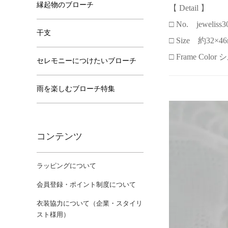
縁起物のブローチ
【 Detail 】
□ No. jeweliss3
干支
□ Size 約32×46
□ Frame Col
セレモニーにつけたいブローチ
雨を楽しむブローチ特集
コンテンツ
ラッピングについて
会員登録・ポイント制度について
衣装協力について（企業・スタイリ
スト様用）