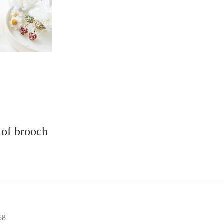
 of brooch
58