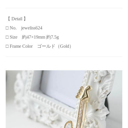
【 Detail 】
□ No. jeweliss624
□ Size 約47×19mm 約7.5g
□ Frame Color ゴールド（Gold）