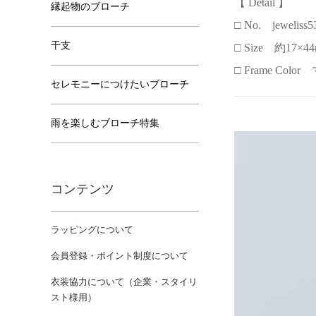
【 Detail 】
縁起物のブローチ
□ No. jeweliss5
干支
□ Size 約17×44
□ Frame Col
セレモニーにつけたいブローチ
雨を楽しむブローチ特集
コンテンツ
ラッピングについて
会員登録・ポイント制度について
衣装協力について（企業・スタイリ
スト様用）