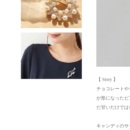
【 Story 】
チョコレートや
が形になったピ
だ甘いだけでは
キャンディのサイド