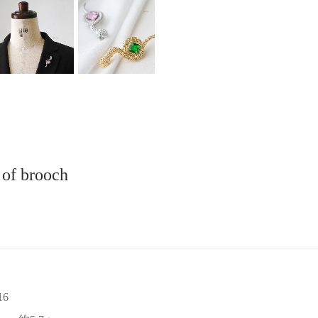
 of brooch
16