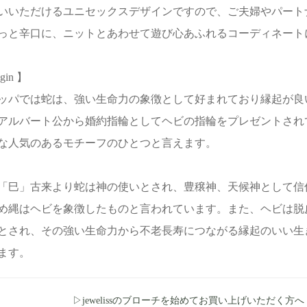
いいただけるユニセックスデザインですので、ご夫婦やパート
っと辛口に、ニットとあわせて遊び心あふれるコーディネート
igin 】
ッパでは蛇は、強い生命力の象徴として好まれており縁起が良
アルバート公から婚約指輪としてヘビの指輪をプレゼントされ
な人気のあるモチーフのひとつと言えます。
「巳」古来より蛇は神の使いとされ、豊穣神、天候神として信
め縄はヘビを象徴したものと言われています。また、ヘビは脱
とされ、その強い生命力から不老長寿につながる縁起のいい生
ます。
▷jewelissのブローチを始めてお買い上げいただく方