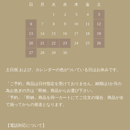
日
月
火
水
木
金
土
1
2
3
4
5
6
7
8
9
10
11
12
13
14
15
16
17
18
19
20
21
22
23
24
25
26
27
28
29
30
土日祝 および、カレンダーの色がついている日はお休みです。
「ご予約」商品は日付指定を受けておりません。納期は1か月の
為お急ぎの方は「即納」商品からお選び下さい。
「予約」「即納」商品を同一カートにてご注文の場合、商品が全
て揃ってからの発送となります。
【電話対応について】