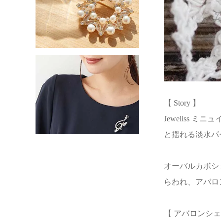
【 Story 】
Jeweliss
と揺れる淡水パ
オーバルカボシ
らわれ、アバロ
【 アバロンシェ