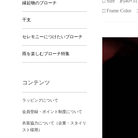
□ Size 約40×31
縁起物のブローチ
□ Frame Col
干支
セレモニーにつけたいブローチ
雨を楽しむブローチ特集
コンテンツ
ラッピングについて
会員登録・ポイント制度について
衣装協力について（企業・スタイリ
スト様用）