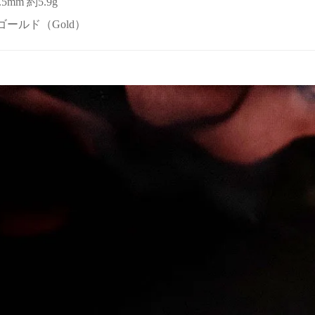
.5mm 約5.9g
or ゴールド（Gold）