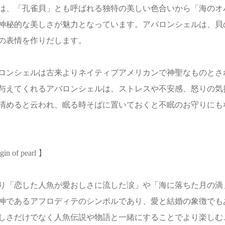
は、「孔雀貝」とも呼ばれる独特の美しい色合いから「海のオ
神秘的な美しさが魅力となっています。アバロンシェルは、貝
の表情を作りだします。
ロンシェルは古来よりネイティブアメリカンで神聖なものとさ
与えてくれるアバロンシェルは、ストレスや不安感、怒りの気
清めると云われ、眠る時そばに置いておくと不眠のお守りにも
gin of pearl 】
り「恋した人魚が愛おしさに流した涙」や「海に落ちた月の滴
神であるアフロディテのシンボルであり、愛と結婚の象徴でも
しさだけでなく人魚伝説や物語と一緒にすることでより楽しむ