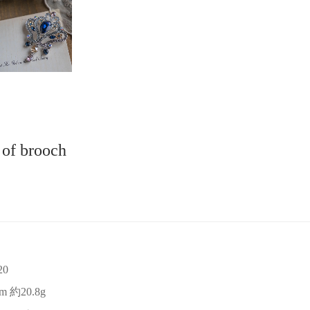
 of brooch
20
5m 約20.8g