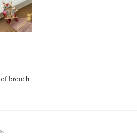
 of brooch
06