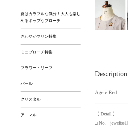
夏はカラフルな気分！大人も楽し
めるポップなブローチ
さわやかマリン特集
ミニブローチ特集
フラワー・リーフ
Description
パール
Agete Red
クリスタル
【 Detail 】
アニマル
□ No. jeweliss1