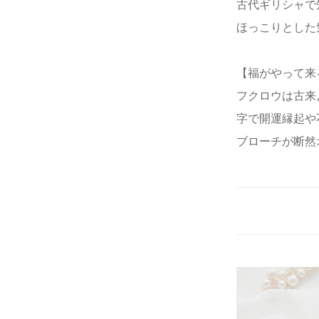
古代ギリシャで
ほっこりとした
【福がやって来
フクロウは古来
字で開運縁起や
ブローチが断然