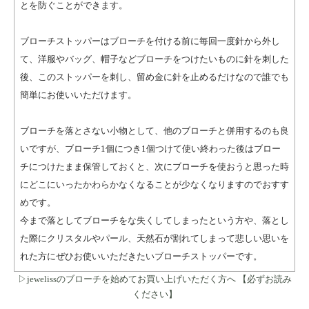
とを防ぐことができます。
ブローチストッパーはブローチを付ける前に毎回一度針から外し
て、洋服やバッグ、帽子などブローチをつけたいものに針を刺した
後、このストッパーを刺し、留め金に針を止めるだけなので誰でも
簡単にお使いいただけます。
ブローチを落とさない小物として、他のブローチと併用するのも良
いですが、ブローチ1個につき1個つけて使い終わった後はブロー
チにつけたまま保管しておくと、次にブローチを使おうと思った時
にどこにいったかわらかなくなることが少なくなりますのでおすす
めです。
今まで落としてブローチをな失くしてしまったという方や、落とし
た際にクリスタルやパール、天然石が割れてしまって悲しい思いを
れた方にぜひお使いいただきたいブローチストッパーです。
▷jewelissのブローチを始めてお買い上げいただく方へ 【必ずお読み
ください】