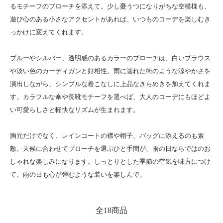
るモチーフのブローチを添えて。少し憂うつになりがちな空模様も、
遊び心のある小さなアクセントがあれば、いつものコーデを楽しむき
っかけに変えてくれます。
ブルーやシルバー、透明感のあるカラーのブローチは、白いブラウス
や淡い色のカーディガンと好相性。雨に濡れた街のような涼やかさを
演出しながら、シンプルな着こなしに上品なきらめきを加えてくれま
す。カラフルな傘や長靴モチーフを選べば、大人のコーデにもほどよ
い可愛らしさと軽快なリズムが生まれます。
胸元だけでなく、レインコートの襟や帽子、バッグに添えるのも素
敵。天候に合わせてブローチを選ぶひと手間が、雨の日ならではのお
しゃれな楽しみになります。しっとりとした季節の空気を味方につけ
て、雨の日も心が弾むような装いを楽しんで。
全18商品