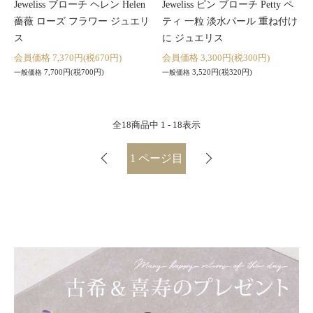
Jeweliss ブローチ ヘレン Helen
Jeweliss ピン ブローチ Petty ペ
薔薇 ローズ フラワー ジュエリ
ティ 一粒 淡水パール 重ね付け
ス
に ジュエリス
会員価格 7,370円(税670円)
会員価格 3,300円(税300円)
7,700円(税700円)
3,520円(税320円)
一般価格
一般価格
全
18
商品中
1 - 18
表示
1
ページ目