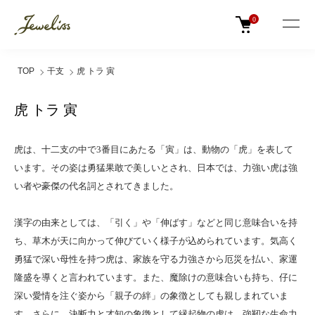
0
TOP
干支
虎 トラ 寅
虎 トラ 寅
虎は、十二支の中で3番目にあたる「寅」は、動物の「虎」を表して
います。その姿は勇猛果敢で美しいとされ、日本では、力強い虎は強
い者や豪傑の代名詞とされてきました。
漢字の由来としては、「引く」や「伸ばす」などと同じ意味合いを持
ち、草木が天に向かって伸びていく様子が込められています。気高く
勇猛で深い母性を持つ虎は、家族を守る力強さから厄災を払い、家運
隆盛を導くと言われています。また、魔除けの意味合いも持ち、仔に
深い愛情を注ぐ姿から「親子の絆」の象徴としても親しまれていま
す。さらに、決断力と才知の象徴として縁起物の虎は、強靭な生命力