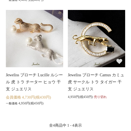
Jeweliss ブローチ Lucille ルシー
Jeweliss ブローチ Camus カミュ
ル 虎 トラ チーター ヒョウ 干
虎 サークル トラ タイガー 干
支 ジュエリス
支 ジュエリス
会員価格 4,730円(税430円)
4,950円(税450円)
売り切れ
4,950円(税450円)
一般価格
全
4
商品中
1 - 4
表示