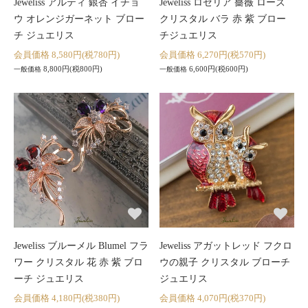
Jeweliss アルティ 銀杏 イチョ
Jeweliss ロゼリア 薔薇 ローズ
ウ オレンジガーネット ブロー
クリスタル バラ 赤 紫 ブロー
チ ジュエリス
チジュエリス
会員価格 8,580円(税780円)
会員価格 6,270円(税570円)
8,800円(税800円)
6,600円(税600円)
一般価格
一般価格
Jeweliss ブルーメル Blumel フラ
Jeweliss アガットレッド フクロ
ワー クリスタル 花 赤 紫 ブロ
ウの親子 クリスタル ブローチ
ーチ ジュエリス
ジュエリス
会員価格 4,180円(税380円)
会員価格 4,070円(税370円)