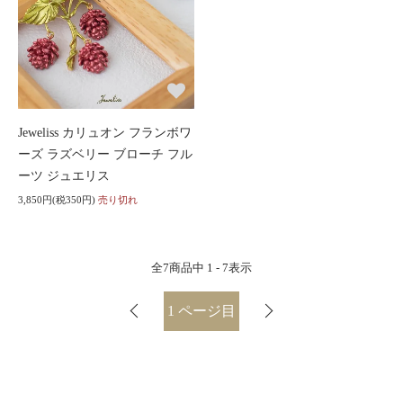
Jeweliss カリュオン フランボワ
ーズ ラズベリー ブローチ フル
ーツ ジュエリス
3,850円(税350円)
売り切れ
全
7
商品中
1 - 7
表示
1
ページ目