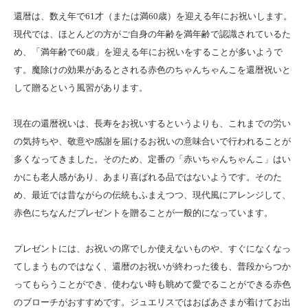
還暦は、数え年で61才（または満60歳）を迎える年にお祝いします。
現代では、ほとんどの方がご自身の年齢を満年齢で認識されているた
め、「満年齢で60歳」を迎える年にお祝いをすることが多いようで
す。魔除けの効果があるとされる赤色のちゃんちゃんこを還暦祝いと
して贈るという風習があります。
現在の還暦祝いは、長寿をお祝いするというよりも、これまでの労い
の気持ちや、敬意や感謝を届けるお祝いの意味合いで行われることが
多くなってきました。そのため、定番の「赤いちゃんちゃんこ」はい
かにも老人感があり、あまり喜ばれる品ではないようです。そのた
め、最近では昔ながらの伝統もふまえつつ、現代風にアレンジして、
赤色にちなんだプレゼントを贈ることが一般的になっています。
プレゼントには、お祝いの席でしか使えないものや、すぐになくなっ
てしまうものではなく、還暦のお祝いが終わった後も、普段からつか
ってもらうことができ、使わない時も眺めて愛でることができる赤色
のブローチがおすすめです。ジュエリスではおばあさまが着けてお出